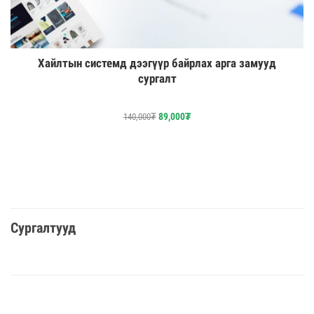
Хайлтын системд дээгүүр байрлах арга замууд
сургалт
89,000
₮
140,000
₮
Сургалтууд