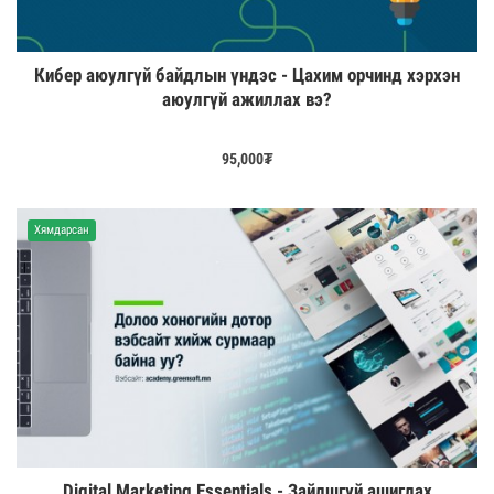
Кибер аюулгүй байдлын үндэс - Цахим орчинд хэрхэн
аюулгүй ажиллах вэ?
95,000
₮
Хямдарсан
Digital Marketing Essentials - Зайлшгүй ашиглах