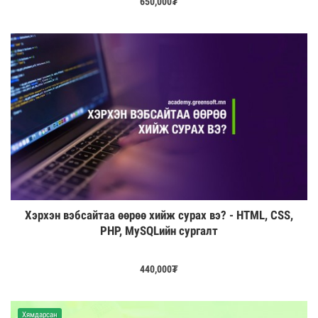
650,000
₮
Хэрхэн вэбсайтаа өөрөө хийж сурах вэ? - HTML, CSS,
PHP, MySQLийн сургалт
440,000
₮
Хямдарсан