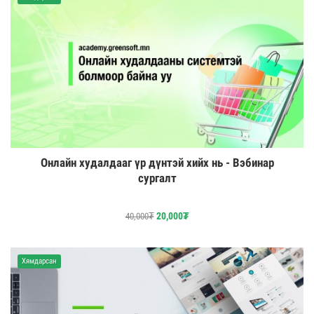
Онлайн худалдааг үр дүнтэй хийх нь - Вэбинар
сургалт
20,000
₮
40,000
₮
Хямдарсан