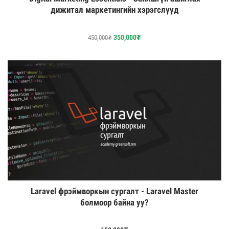
дижитал маркетингийн хэрэгслүүд
350,000
₮
450,000
₮
Laravel фрэймворкын сургалт - Laravel Master
болмоор байна уу?