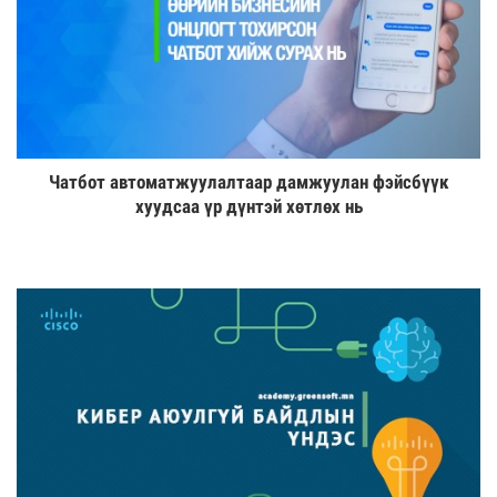
Чатбот автоматжуулалтаар дамжуулан фэйсбүүк
хуудсаа үр дүнтэй хөтлөх нь