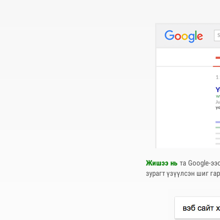
Жишээ нь
та Google-ээс
зурагт үзүүлсэн шиг га