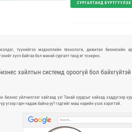
СУРГАЛТАНД БҮРТГҮҮЛЭХ
хэлдэг, түүнийгээ мэдээллийн технологи, дижитал бизнесийн а
эхийг хүсч байгаа бол манай сургалт танд яг тохирно.
бизнес хайлтын системд ороогүй бол байхгүйтэй 
йн бизнес үйлчилгээг хайгаад үз! Танай хуудсыг хайхад хэддүгээр хуу
үр үгээр гарч чадаж байна уу? гэдгийг маш нарийн үзэх хэрэгтэй.