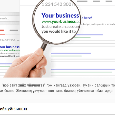
 "
вэб сайт хийх үйлчилгээ
" гэж хайгаад үзээрэй. Тухайн салбарын т
рах болно. Жишээнд үзүүлсэн шиг таны бизнес, үйлчилгээ ч бас гардаг 