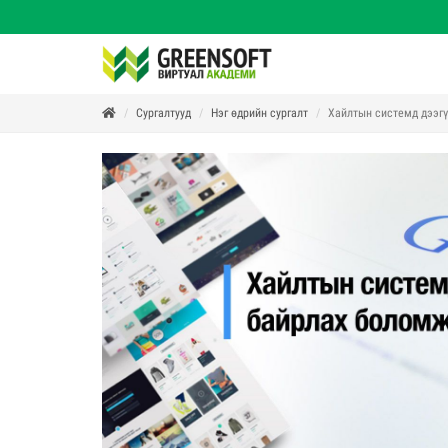
Сургалтууд
Нэг өдрийн сургалт
Хайлтын системд дээгү