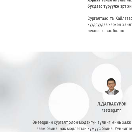
Хэрвээ танай бизнес үй
бусдаас түрүүлж эрт хи
Сургалтаас та Хайлтаа
хуудсуудаа хэрхэн хайл
лекцээр авах болно.
Л.ДАГВАСҮРЭН
tsetseg.mn
Өнөөдрийн сургалт олон мэдэхгүй зүлийг минь зааж
зааж байна. Бас мэдлэгтэй хүмүүс байна. Үүнийг 