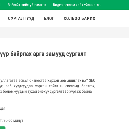
1
Вэбсайт хийх үйлчилгээ
Видео реклам хийх үйлчилгээ
СУРГАЛТУУД
БЛОГ
ХОЛБОО БАРИХ
үүр байрлах арга замууд сургалт
ууллагатаа эсвэл бизнестээ хэрхэн зөв ашиглах вэ? SEO
үг, вэб хуудсуудаа хэрхэн хайлтын системд бэлтгэх,
ах боломжуудын тухай энэхүү сургалтаар хүргэж байна
 цаг
т: 30-60 минут