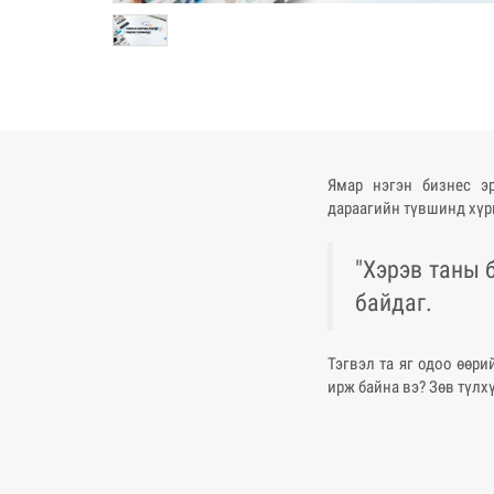
Ямар нэгэн бизнес эр
дараагийн түвшинд хүрг
"Хэрэв таны 
байдаг.
Тэгвэл та яг одоо өөри
ирж байна вэ? Зөв түлхү