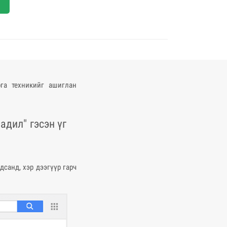
рга техникийг ашиглан
адил" гэсэн үг
дсанд, хэр дээгүүр гарч