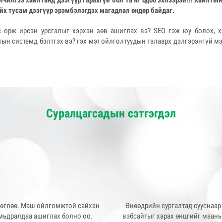
лчилгээ хайлтанд дээгүүр гарахгүй бол та яг одоо эхлээрэй!!! Хайлт
йх тусам дээгүүр эрэмбэлэгдэх магадлал өндөр байдаг.
с орж ирсэн урсгалыг хэрхэн зөв ашиглах вэ? SEO гэж юу болох, х
тын системд бэлтгэх вэ? гэх мэт ойлголтуудын талаарх дэлгэрэнгүй м
Суралцагсадын сэтгэгдэл
Өнөөдрийн сургалтад сууснаар
 өглөө. Маш ойлгомжтой сайхан
вэбсайтыг харах өнцгийг маань 
амьдралдаа ашиглах болно оо.