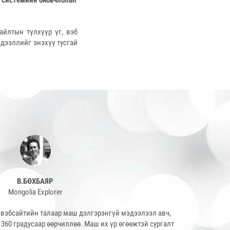
ын системийн оновчлолыг
айлтын түлхүүр үг, вэб
эдээллийг энэхүү тусгай
В.БӨХБАЯР
Mongolia Explorer
 вэбсайтийн талаар маш дэлгэрэнгүй мэдээлээл авч,
360 градусаар өөрчиллөө. Маш их үр өгөөжтэй сургалт