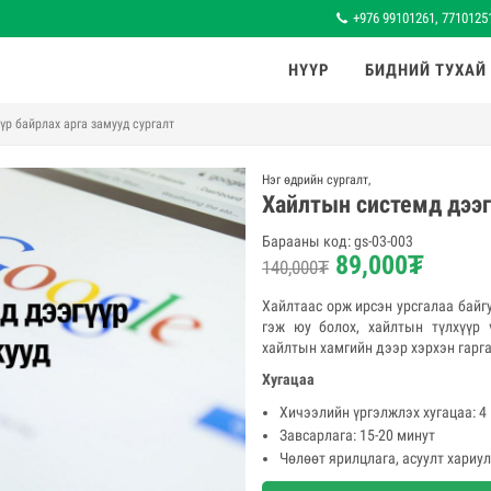
+976 99101261, 7710125
НҮҮР
БИДНИЙ ТУХАЙ
үр байрлах арга замууд сургалт
Нэг өдрийн сургалт
,
Хайлтын системд дээг
Барааны код:
gs-03-003
89,000
₮
140,000
₮
Хайлтаас орж ирсэн урсгалаа байг
гэж юу болох, хайлтын түлхүүр 
хайлтын хамгийн дээр хэрхэн гарг
Хугацаа
Хичээлийн үргэлжлэх хугацаа: 4
Завсарлага: 15-20 минут
Чөлөөт ярилцлага, асуулт хариул