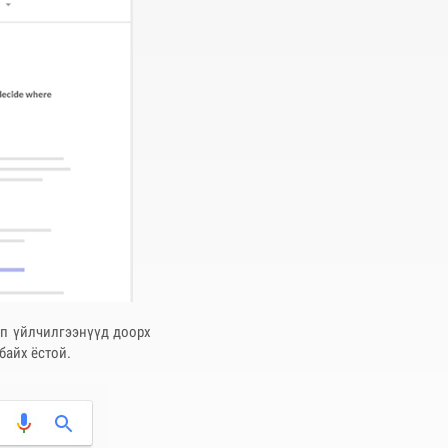
оп үйлчилгээнүүд доорх
байх ёстой.