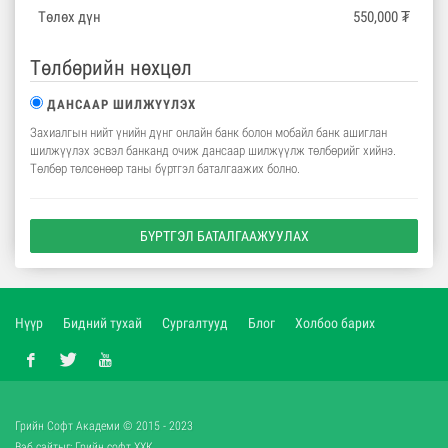
Төлөх дүн
550,000
₮
Төлбөрийн нөхцөл
ДАНСААР ШИЛЖҮҮЛЭХ
Захиалгын нийт үнийн дүнг онлайн банк болон мобайл банк ашиглан
шилжүүлэх эсвэл банканд очиж дансаар шилжүүлж төлбөрийг хийнэ.
Төлбөр төлсөнөөр таны бүртгэл баталгаажих болно.
БҮРТГЭЛ БАТАЛГААЖУУЛАХ
Нүүр
Бидний тухай
Сургалтууд
Блог
Холбоо барих
Грийн Софт Академи © 2015 - 2023
Вэб сайт
ыг:
Грийн софт ХХК