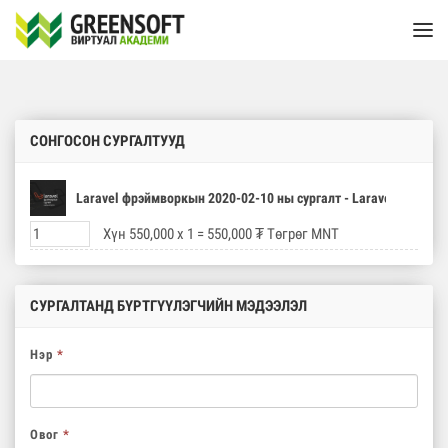
СОНГОСОН СУРГАЛТУУД
Laravel фрэймворкын 2020-02-10 ны сургалт - Laravel Master 
Хүн
550,000
x
1
=
550,000
₮
Төгрөг
MNT
СУРГАЛТАНД БҮРТГҮҮЛЭГЧИЙН МЭДЭЭЛЭЛ
Нэр
*
Овог
*